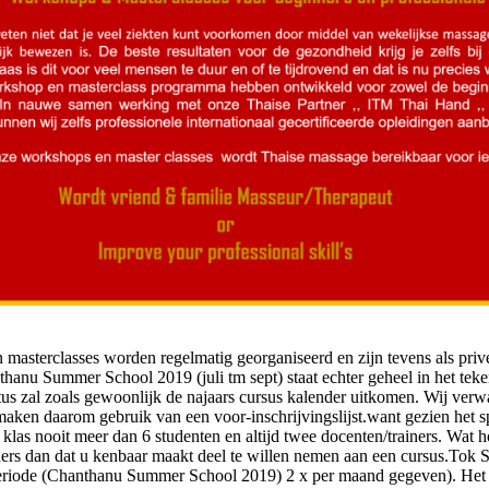
masterclasses worden regelmatig georganiseerd en zijn tevens als priv
thanu Summer School 2019 (juli tm sept) staat echter geheel in het tek
us zal zoals gewoonlijk de najaars cursus kalender uitkomen. Wij verw
maken daarom gebruik van een voor-inschrijvingslijst.want gezien het sp
n klas nooit meer dan 6 studenten en altijd twee docenten/trainers. Wat h
nders dan dat u kenbaar maakt deel te willen nemen aan een cursus.Tok 
riode (Chanthanu Summer School 2019) 2 x per maand gegeven). Het k