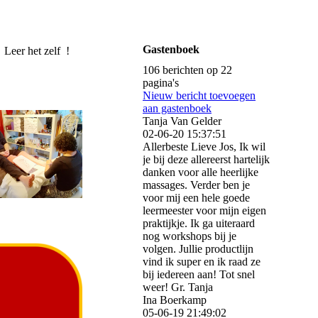
ENTER
Gastenboek
r het zelf !
106 berichten op 22
pagina's
Nieuw bericht toevoegen
aan gastenboek
Tanja Van Gelder
02-06-20
15:37:51
Allerbeste Lieve Jos, Ik wil
je bij deze allereerst hartelijk
danken voor alle heerlijke
massages. Verder ben je
voor mij een hele goede
leermeester voor mijn eigen
praktijkje. Ik ga uiteraard
nog workshops bij je
volgen. Jullie productlijn
vind ik super en ik raad ze
bij iedereen aan! Tot snel
weer! Gr. Tanja
Ina Boerkamp
05-06-19
21:49:02