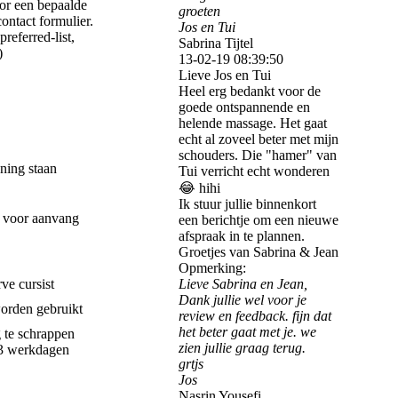
oor een bepaalde
groeten
ontact formulier.
Jos en Tui
eferred-list,
Sabrina Tijtel
)
13-02-19
08:39:50
Lieve Jos en Tui
Heel erg bedankt voor de
goede ontspannende en
helende massage. Het gaat
echt al zoveel beter met mijn
schouders. Die "hamer" van
ning staan
Tui verricht echt wonderen
😂 hihi
Ik stuur jullie binnenkort
e voor aanvang
een berichtje om een nieuwe
afspraak in te plannen.
Groetjes van Sabrina & Jean
Opmerking:
ve cursist
Lieve Sabrina en Jean,
Dank jullie wel voor je
orden gebruikt
review en feedback. fijn dat
het beter gaat met je. we
 te schrappen
zien jullie graag terug.
n 3 werkdagen
grtjs
Jos
Nasrin Yousefi