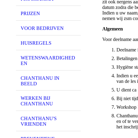
zit ook nergens aa
datum zodra die be
Indien u uw naam,
PRIJZEN
nemen wij zsm cont
VOOR BEDRIJVEN
Algemeen
Voor deelname aan
HUISREGELS
Deelname is
WETENSWAARDIGHED
Betalingen
EN
Hygiëne st
Indien u e
CHANTHANU IN
van de les 
BEELD
U dient ca
WERKEN BIJ
Bij niet ti
CHANTHANU
Workshop 
Chanthanu 
CHANTHANU'S
en of te ve
VRIENDEN
het inschrij