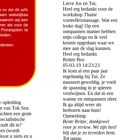
Lieve Jos en Tui,
Heel erg bedankt voor de
workshop Thaise
voetreflexmassage. Wat een
leuke dag! Op een
ontspannen manier hebben
mijn collega en ik veel
kennis opgedaan waar we
mee aan de slag kunnen.
Heel erg bedankt.
Reitze Bos
05-03-19
14:23:23
Ik kom al een paar jaar
regelmatig bij Tui. Ze
masseert geweldig, je voelt
de spanning in je spieren
verdwijnen. En dat in een
warme en ontspannen sfeer.
e opleiding
Ik ga altijd weer als
en van Tok Sen.
herboren naar huis!
achten een grote
Opmerking:
ecialistische
Beste Reitze, dankjewel
oudt dit in?
voor je review. We zijn heel
Sen (wordt
blij dat je zo tevreden bent.
ost u niets en u
Tot gauw.