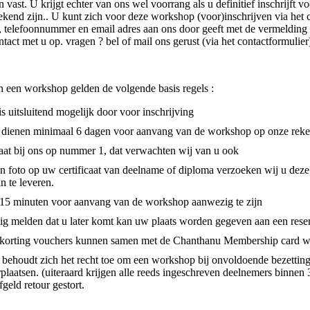
n vast. U krijgt echter van ons wel voorrang als u definitief inschrijft v
kend zijn.. U kunt zich voor deze workshop (voor)inschrijven via het c
 telefoonnummer en email adres aan ons door geeft met de vermelding pr
act met u op. vragen ? bel of mail ons gerust (via het contactformulier
 een workshop gelden de volgende basis regels :
 uitsluitend mogelijk door voor inschrijving
 dienen minimaal 6 dagen voor aanvang van de workshop op onze reke
aat bij ons op nummer 1, dat verwachten wij van u ook
en foto op uw certificaat van deelname of diploma verzoeken wij u dez
in te leveren.
 15 minuten voor aanvang van de workshop aanwezig te zijn
jdig melden dat u later komt kan uw plaats worden gegeven aan een reser
korting vouchers kunnen samen met de Chanthanu Membership card w
behoudt zich het recht toe om een workshop bij onvoldoende bezetting
rplaatsen. (uiteraard krijgen alle reeds ingeschreven deelnemers binne
fgeld retour gestort.