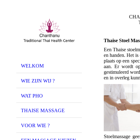
CHAN
Thaise Trad
Thaise Stoel Ma
Een Thaise stoelm
en handen. Het is
plaats op een spe
WELKOM
aan. Er wordt op
gestimuleerd word
en in overleg kun
WIE ZIJN WIJ ?
WAT PHO
THAISE MASSAGE
VOOR WIE ?
Stoelmassage gee