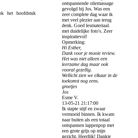
ontspannende oliemassage
gevolgd bij Jos. Was een
ok het hoofdstuk
zeer complete dag waar ik
met veel plezier aan terug
denk. Goed lesmateriaal.
met duidelijke foto's. Zeer
inspiratievol!
Opmerking:
Hi Esther,
Dank voor je mooie review.
Het was niet alleen een
leerzame dag maar ook
vooral gezellig.
Wellicht zien we elkaar in de
toekomst nog eens.
groetjes
Jos
Esme V.
13-05-21
21:17:00
Ik stapte stijf en zwaar
vermoeid binnen. Ik kwam
naar buiten als een totaal
ontspannen lappenpop met
een grote grijs op mijn
gezicht. Heerlijk! Dankje