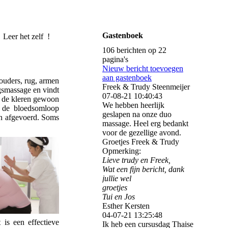
ENTER
Gastenboek
r het zelf !
106 berichten op 22
pagina's
Nieuw bericht toevoegen
aan gastenboek
ouders, rug, armen
Freek & Trudy Steenmeijer
gsmassage en vindt
07-08-21
10:40:43
n de kleren gewoon
We hebben heerlijk
t de bloedsomloop
geslapen na onze duo
en afgevoerd. Soms
massage. Heel erg bedankt
voor de gezellige avond.
Groetjes Freek & Trudy
Opmerking:
Lieve trudy en Freek,
Wat een fijn bericht, dank
jullie wel
groetjes
Tui en Jos
Esther Kersten
04-07-21
13:25:48
is een effectieve
Ik heb een cursusdag Thaise