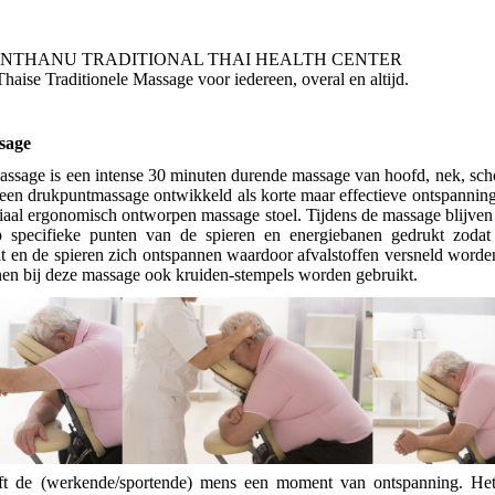
THANU TRADITIONAL THAI HEALTH C
itionele Massage voor iedereen, overal en altijd. Lee
ssage
assage is een intense 30 minuten durende massage van hoofd, nek, sch
 een drukpuntmassage ontwikkeld als korte maar effectieve ontspannin
ciaal ergonomisch ontworpen massage stoel. Tijdens de massage blijve
 specifieke punten van de spieren en energiebanen gedrukt zoda
t en de spieren zich ontspannen waardoor afvalstoffen versneld word
nen bij deze massage ook kruiden-stempels worden gebruikt.
ft de (werkende/sportende) mens een moment van ontspanning. Het 