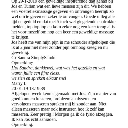
Op 29-1-2019 een geweldige inspirerende dag gehad bij
Jos en Turian wat een lieve mensen zijn dit. We hebben
een voetreflexmassage gegeven en ontvangen heerlijk zo
wel om te geven en zeker te ontvangen. Goede uitleg alle
tijd en geduld en dat met 5 toch wel giegelende en drukke
meiden, top top top en kom zeker nog een keer terug al is
het voor mezelf om nog een keer een geweldige massage
te krijgen.
Jos heeft me van mijn pijn in me schouder afgeholpen die
ik al 2 jaar niet meer zonder pijn omhoog kreeg en nu
geweldig.
Gr Sandra SimplySandra
Opmerking:
Hoi Sandra, dankjewel, wat was het gezellig en wat
waren jullie een fijne class.
we zien en spreken elkaar snel
Marry L
20-01-19
18:19:39
Afgelopen week kennis gemaakt met Jos. Zijn manier van
goed kunnen luisteren, probleem analyseren en
vervolgens masseren spraken mij bijzonder aan. Niet
alleen masseren maar ook instrueren hoe ik zelf kan
masseren. Zeer prettig ! Morgen ga ik de fysio afzeggen.
Ik kan Jos echt aanraden.
Opmerking: