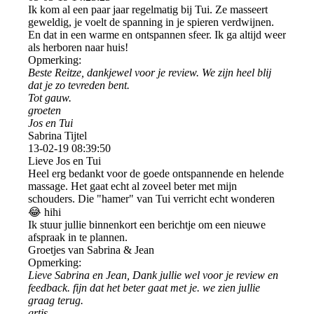
Ik kom al een paar jaar regelmatig bij Tui. Ze masseert
geweldig, je voelt de spanning in je spieren verdwijnen.
En dat in een warme en ontspannen sfeer. Ik ga altijd weer
als herboren naar huis!
Opmerking:
Beste Reitze, dankjewel voor je review. We zijn heel blij
dat je zo tevreden bent.
Tot gauw.
groeten
Jos en Tui
Sabrina Tijtel
13-02-19
08:39:50
Lieve Jos en Tui
Heel erg bedankt voor de goede ontspannende en helende
massage. Het gaat echt al zoveel beter met mijn
schouders. Die "hamer" van Tui verricht echt wonderen
😂 hihi
Ik stuur jullie binnenkort een berichtje om een nieuwe
afspraak in te plannen.
Groetjes van Sabrina & Jean
Opmerking:
Lieve Sabrina en Jean, Dank jullie wel voor je review en
feedback. fijn dat het beter gaat met je. we zien jullie
graag terug.
grtjs