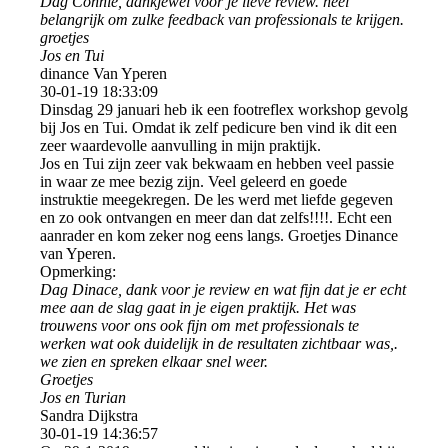
Dag Connie, dankjewel voor je lieve review. heel
belangrijk om zulke feedback van professionals te krijgen.
groetjes
Jos en Tui
dinance Van Yperen
30-01-19
18:33:09
Dinsdag 29 januari heb ik een footreflex workshop gevolg
bij Jos en Tui. Omdat ik zelf pedicure ben vind ik dit een
zeer waardevolle aanvulling in mijn praktijk.
Jos en Tui zijn zeer vak bekwaam en hebben veel passie
in waar ze mee bezig zijn. Veel geleerd en goede
instruktie meegekregen. De les werd met liefde gegeven
en zo ook ontvangen en meer dan dat zelfs!!!!. Echt een
aanrader en kom zeker nog eens langs. Groetjes Dinance
van Yperen.
Opmerking:
Dag Dinace, dank voor je review en wat fijn dat je er echt
mee aan de slag gaat in je eigen praktijk. Het was
trouwens voor ons ook fijn om met professionals te
werken wat ook duidelijk in de resultaten zichtbaar was,.
we zien en spreken elkaar snel weer.
Groetjes
Jos en Turian
Sandra Dijkstra
30-01-19
14:36:57