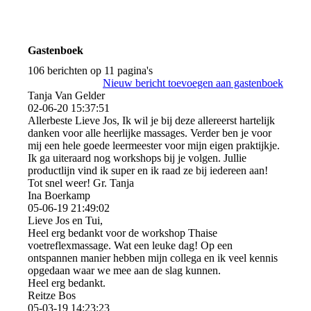
Gastenboek
106 berichten op 11 pagina's
Nieuw bericht toevoegen aan gastenboek
Tanja Van Gelder
02-06-20
15:37:51
Allerbeste Lieve Jos, Ik wil je bij deze allereerst hartelijk
danken voor alle heerlijke massages. Verder ben je voor
mij een hele goede leermeester voor mijn eigen praktijkje.
Ik ga uiteraard nog workshops bij je volgen. Jullie
productlijn vind ik super en ik raad ze bij iedereen aan!
Tot snel weer! Gr. Tanja
Ina Boerkamp
05-06-19
21:49:02
Lieve Jos en Tui,
Heel erg bedankt voor de workshop Thaise
voetreflexmassage. Wat een leuke dag! Op een
ontspannen manier hebben mijn collega en ik veel kennis
opgedaan waar we mee aan de slag kunnen.
Heel erg bedankt.
Reitze Bos
05-03-19
14:23:23