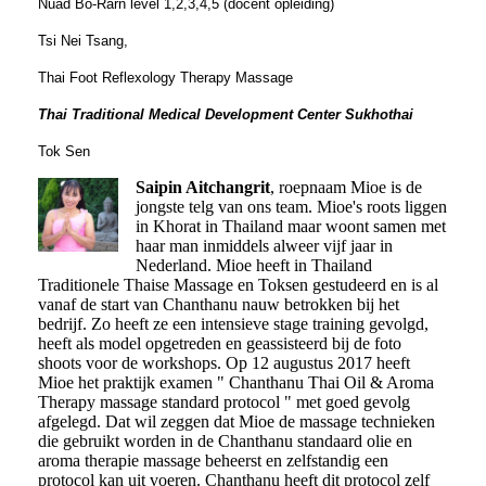
Nuad Bo-Rarn level 1,2,3,4,5 (docent opleiding)
Tsi Nei Tsang,
Thai Foot Reflexology Therapy Massage
Thai Traditional Medical Development Center Sukhothai
Tok Sen
Saipin Aitchangrit
, roepnaam Mioe is de
jongste telg van ons team. Mioe's roots liggen
in Khorat in Thailand maar woont samen met
haar man inmiddels alweer vijf jaar in
Nederland. Mioe heeft in Thailand
Traditionele Thaise Massage en Toksen gestudeerd en is al
vanaf de start van Chanthanu nauw betrokken bij het
bedrijf. Zo heeft ze een intensieve stage training gevolgd,
heeft als model opgetreden en geassisteerd bij de foto
shoots voor de workshops. Op 12 augustus 2017 heeft
Mioe het praktijk examen " Chanthanu Thai Oil & Aroma
Therapy massage standard protocol " met goed gevolg
afgelegd. Dat wil zeggen dat Mioe de massage technieken
die gebruikt worden in de Chanthanu standaard olie en
aroma therapie massage beheerst en zelfstandig een
protocol kan uit voeren. Chanthanu heeft dit protocol zelf