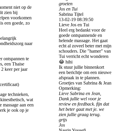
groeten
moment niet op de
Jos en Tui
t zien bij
Sabrina Tijtel
 helpen voorkomen
13-02-19
08:39:50
is een goede, zo
Lieve Jos en Tui
Heel erg bedankt voor de
goede ontspannende en
elangrijk
helende massage. Het gaat
ondheidszorg naar
echt al zoveel beter met mijn
schouders. Die "hamer" van
Tui verricht echt wonderen
er ontspannen te
😂 hihi
s, een Thaise
Ik stuur jullie binnenkort
2 keer per jaar
een berichtje om een nieuwe
afspraak in te plannen.
Groetjes van Sabrina & Jean
ertificaat)
Opmerking:
Lieve Sabrina en Jean,
sage technieken,
Dank jullie wel voor je
kinesthetisch, wat
review en feedback. fijn dat
 de massage aan een
het beter gaat met je. we
rk je ook op je
zien jullie graag terug.
grtjs
Jos
Nasrin Yousefi