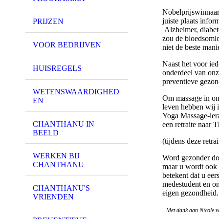
Nobelprijswinnaar
juiste plaats info
PRIJZEN
Alzheimer, diabet
zou de bloedsomlo
VOOR BEDRIJVEN
niet de beste mani
Naast het voor ie
HUISREGELS
onderdeel van onz
preventieve gezon
WETENSWAARDIGHED
Om massage in ons
EN
leven hebben wij 
Yoga Massage-lera
CHANTHANU IN
een retraite naar 
BEELD
(tijdens deze retr
WERKEN BIJ
Word gezonder door
CHANTHANU
maar u wordt ook 
betekent dat u eer
medestudent en on
CHANTHANU'S
eigen gezondheid.
VRIENDEN
Met dank aan Nicole 