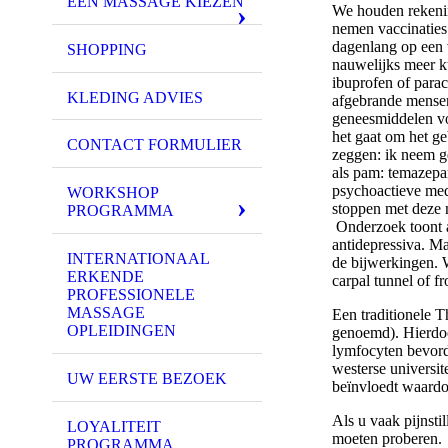
EEN MASSAGE KIEZEN
We houden rekenin
nemen vaccinaties
dagenlang op een 
SHOPPING
nauwelijks meer k
ibuprofen of parac
KLEDING ADVIES
afgebrande mensen
geneesmiddelen voo
het gaat om het ge
CONTACT FORMULIER
zeggen: ik neem g
als pam: temazep
psychoactieve med
WORKSHOP
stoppen met deze 
PROGRAMMA
Onderzoek toont a
antidepressiva. Ma
INTERNATIONAAL
de bijwerkingen. W
ERKENDE
carpal tunnel of 
PROFESSIONELE
MASSAGE
Een traditionele 
OPLEIDINGEN
genoemd). Hierdoo
lymfocyten bevord
westerse universit
UW EERSTE BEZOEK
beïnvloedt waardo
Als u vaak pijnsti
LOYALITEIT
moeten proberen.
PROGRAMMA