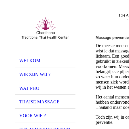
CHAN
Thaise Trad
Massage preventi
De meeste mensen 
wist je dat massa
lichaam. Een goed
WELKOM
gebruikt in ziekenh
voorkomen. Massage
belangrijkste pijl
WIE ZIJN WIJ ?
zo weer hun ouder
mensen ziek worde
wij in het westen 
WAT PHO
Het aantal mensen 
THAISE MASSAGE
hebben ondervonde
Thailand maar ook
VOOR WIE ?
Toch zijn wij in o
preventie.