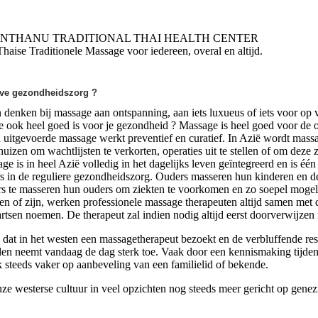
THANU TRADITIONAL THAI HEALTH C
itionele Massage voor iedereen, overal en altijd. Lee
eve gezondheidszorg ?
denken bij massage aan ontspanning, aan iets luxueus of iets voor op 
ge ook heel goed is voor je gezondheid ? Massage is heel goed voor de 
 uitgevoerde massage werkt preventief en curatief. In Azië wordt mas
uizen om wachtlijsten te verkorten, operaties uit te stellen of om deze z
 is in heel Azië volledig in het dagelijks leven geïntegreerd en is één
ers in de reguliere gezondheidszorg. Ouders masseren hun kinderen en d
s te masseren hun ouders om ziekten te voorkomen en zo soepel mogelij
n of zijn, werken professionele massage therapeuten altijd samen met 
artsen noemen. De therapeut zal indien nodig altijd eerst doorverwijzen 
dat in het westen een massagetherapeut bezoekt en de verbluffende resu
n neemt vandaag de dag sterk toe. Vaak door een kennismaking tijdens
 steeds vaker op aanbeveling van een familielid of bekende.
nze westerse cultuur in veel opzichten nog steeds meer gericht op gene