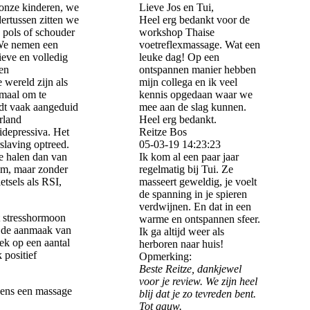
onze kinderen, we
Lieve Jos en Tui,
ertussen zitten we
Heel erg bedankt voor de
 pols of schouder
workshop Thaise
 We nemen een
voetreflexmassage. Wat een
ieve en volledig
leuke dag! Op een
en
ontspannen manier hebben
 wereld zijn als
mijn collega en ik veel
rmaal om te
kennis opgedaan waar we
dt vaak aangeduid
mee aan de slag kunnen.
rland
Heel erg bedankt.
idepressiva. Het
Reitze Bos
slaving optreed.
05-03-19
14:23:23
e halen dan van
Ik kom al een paar jaar
vum, maar zonder
regelmatig bij Tui. Ze
etsels als RSI,
masseert geweldig, je voelt
de spanning in je spieren
verdwijnen. En dat in een
t stresshormoon
warme en ontspannen sfeer.
e de aanmaak van
Ik ga altijd weer als
ek op een aantal
herboren naar huis!
 positief
Opmerking:
Beste Reitze, dankjewel
voor je review. We zijn heel
 eens een massage
blij dat je zo tevreden bent.
Tot gauw.