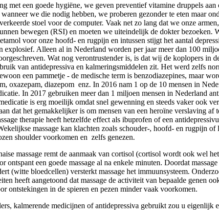
g met een goede hygiëne, we geven preventief vitamine druppels aan 
 wanneer we die nodig hebben, we proberen gezonder te eten maar ond
verkeerde stoel voor de computer. Vaak net zo lang dat we onze armen,
unnen bewegen (RSI) en moeten we uiteindelijk de dokter bezoeken.
etamol voor onze hoofd- en rugpijn en intussen stijgt het aantal depress
 explosief. Alleen al in Nederland worden per jaar meer dan 100 miljo
rgeschreven. Wat nog verontrustender is, is dat wij de koplopers in de
bruik van antidepressiva en kalmeringsmiddelen zit. Het werd zelfs no
ewoon een pammetje - de medische term is benzodiazepines, maar wor
am, oxazepam, diazepom enz. In 2016 nam 1 op de 10 mensen in Nede
icatie. In 2017 gebruiken meer dan 1 miljoen mensen in Nederland ant
medicatie is erg moeilijk omdat snel gewenning en steeds vaker ook ver
an dat het gemakkelijker is om mensen van een heroïne verslaving af t
ssage therapie heeft hetzelfde effect als ibuprofen of een antidepressi
ekelijkse massage kan klachten zoals schouder-, hoofd- en rugpijn of l
frozen shoulder voorkomen en zelfs genezen.
Thaise massage remt de aanmaak van cortisol (cortisol wordt ook wel he
r ontspant een goede massage al na enkele minuten. Doordat massag
ert (witte bloedcellen) versterkt massage het immuunsysteem. Onderzo
eiten heeft aangetoond dat massage de activiteit van bepaalde genen ook
or ontstekingen in de spieren en pezen minder vaak voorkomen.
llers, kalmerende medicijnen of antidepressiva gebruikt zou u eigenlijk