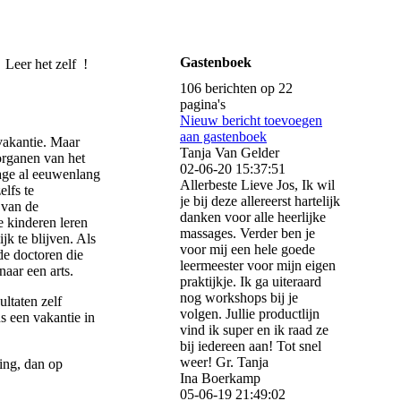
ENTER
Gastenboek
r het zelf !
106 berichten op 22
pagina's
Nieuw bericht toevoegen
aan gastenboek
vakantie. Maar
Tanja Van Gelder
organen van het
02-06-20
15:37:51
sage al eeuwenlang
Allerbeste Lieve Jos, Ik wil
elfs te
je bij deze allereerst hartelijk
 van de
danken voor alle heerlijke
e kinderen leren
massages. Verder ben je
k te blijven. Als
voor mij een hele goede
de doctoren die
leermeester voor mijn eigen
naar een arts.
praktijkje. Ik ga uiteraard
nog workshops bij je
ltaten zelf
volgen. Jullie productlijn
 een vakantie in
vind ik super en ik raad ze
bij iedereen aan! Tot snel
weer! Gr. Tanja
zing, dan op
Ina Boerkamp
05-06-19
21:49:02