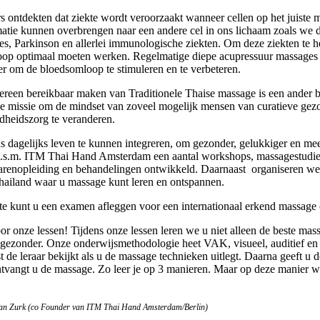
s ontdekten dat ziekte wordt veroorzaakt wanneer cellen op het juiste 
rmatie kunnen overbrengen naar een andere cel in ons lichaam zoals we di
es, Parkinson en allerlei immunologische ziekten. Om deze ziekten te
op optimaal moeten werken. Regelmatige diepe acupressuur massages 
er om de bloedsomloop te stimuleren en te verbeteren.
dereen bereikbaar maken van Traditionele Thaise massage is een ander b
e missie om de mindset van zoveel mogelijk mensen van curatieve gez
dheidszorg te veranderen.
 dagelijks leven te kunnen integreren, om gezonder, gelukkiger en me
i.s.m. ITM Thai Hand Amsterdam een aantal workshops, massagestudie
renopleiding en behandelingen ontwikkeld. Daarnaast organiseren we 
Thailand waar u massage kunt leren en ontspannen.
aite kunt u een examen afleggen voor een internationaal erkend massage c
 onze lessen! Tijdens onze lessen leren we u niet alleen de beste mas
gezonder. Onze onderwijsmethodologie heet VAK, visueel, auditief en 
st de leraar bekijkt als u de massage technieken uitlegt. Daarna geeft u
tvangt u de massage. Zo leer je op 3 manieren. Maar op deze manier we
van Zurk (co Founder van ITM Thai Hand Amsterdam/Berlin)