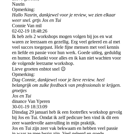
Nasrin
Opmerking:
Hallo Nasrin, dankjewel voor je review, we zien elkaar
weer snel. grtjs Jos en Tui
Connie Van mil
02-02-19
18:48:26
Ik heb zels 2 workshops mogen volgen bij jos en wat
waren ze leerzaam en gezellig. Erg veel geleerd en al met
veel succes toegepast. Hele fijne mensen met veel kennis
en liefde en passie voor hun werk. Goede uitleg, geduldig
en humor. Bedankt voor alles en ik kan niet wachten voor
de volgende leerzame workshop.
Lieve groeten enbtot snel 😉
Opmerking:
Dag Connie, dankjewel voor je lieve review. heel
belangrijk om zulke feedback van professionals te krijgen.
groetjes
Jos en Tui
dinance Van Yperen
30-01-19
18:33:09
Dinsdag 29 januari heb ik een footreflex workshop gevolg
bij Jos en Tui. Omdat ik zelf pedicure ben vind ik dit een
zeer waardevolle aanvulling in mijn praktijk.
Jos en Tui zijn zeer vak bekwaam en hebben veel passie
in waar ze mee bezig zijn. Veel geleerd en goede