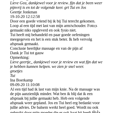
Lieve Gea, dankjewel voor je review. fijn dat je been weer
pijnvrij is en tot de volgende keer. grt Tui en Jos
Geertje Jonkman
19-10-20
12:12:58
Door een goede vriend bij ik bij Tui terecht gekomen.
Loop al een tijd met last van mijn arm/schouder. Foto;s
gemaakt niks opgleverd en ook fysio niet.
Tui heeft mij behandeld en paar goede oefeningen
meegegeven en het is een stuk beter. Ik heb vervolg
afspraak gemaakt.
Conclusie heerlijke massage en van de pijn af
Dank je Tui tot gauw
Opmerking:
Lieve geertje,, dankjewel voor je review en wat fijn dat we
je hebben kunnen helpen. we zien je snel weer.
groetjes
Tui
Ina Boerkamp
09-09-20
11:10:08
Al een tijd had ik last van mijn knie. Na de massage was
de pijn aanzienlijk minder. Wat ben ik blij dat ik een
afspraak bij jullie gemaakt heb. Heb een volgende
afspraak weer gepland. Jos en Tui heel erg bedankt voor
jullie advies. De balsem werkt heel goed. Wordt nu ook
gebruikt door mijn moeder die er ook baat bij heeft.😃👍