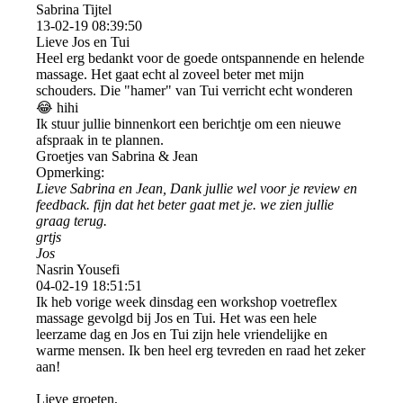
Sabrina Tijtel
13-02-19
08:39:50
Lieve Jos en Tui
Heel erg bedankt voor de goede ontspannende en helende
massage. Het gaat echt al zoveel beter met mijn
schouders. Die "hamer" van Tui verricht echt wonderen
😂 hihi
Ik stuur jullie binnenkort een berichtje om een nieuwe
afspraak in te plannen.
Groetjes van Sabrina & Jean
Opmerking:
Lieve Sabrina en Jean, Dank jullie wel voor je review en
feedback. fijn dat het beter gaat met je. we zien jullie
graag terug.
grtjs
Jos
Nasrin Yousefi
04-02-19
18:51:51
Ik heb vorige week dinsdag een workshop voetreflex
massage gevolgd bij Jos en Tui. Het was een hele
leerzame dag en Jos en Tui zijn hele vriendelijke en
warme mensen. Ik ben heel erg tevreden en raad het zeker
aan!
Lieve groeten,