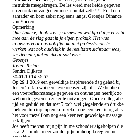
instruktie meegekregen. De les werd met liefde gegeven
en zo ook ontvangen en meer dan dat zelfs!!!!. Echt een
aanrader en kom zeker nog eens langs. Groetjes Dinance
van Yperen.
Opmerking:
Dag Dinace, dank voor je review en wat fijn dat je er echt
mee aan de slag gaat in je eigen praktijk. Het was
trouwens voor ons ook fijn om met professionals te
werken wat ook duidelijk in de resultaten zichtbaar was,.
we zien en spreken elkaar snel weer.
Groetjes
Jos en Turian
Sandra Dijkstra
30-01-19
14:36:57
Op 29-1-2019 een geweldige inspirerende dag gehad bij
Jos en Turian wat een lieve mensen zijn dit. We hebben
een voetreflexmassage gegeven en ontvangen heerlijk zo
wel om te geven en zeker te ontvangen. Goede uitleg alle
tijd en geduld en dat met 5 toch wel giegelende en drukke
meiden, top top top en kom zeker nog een keer terug al is
het voor mezelf om nog een keer een geweldige massage
te krijgen.
Jos heeft me van mijn pijn in me schouder afgeholpen die
ik al 2 jaar niet meer zonder pijn omhoog kreeg en nu