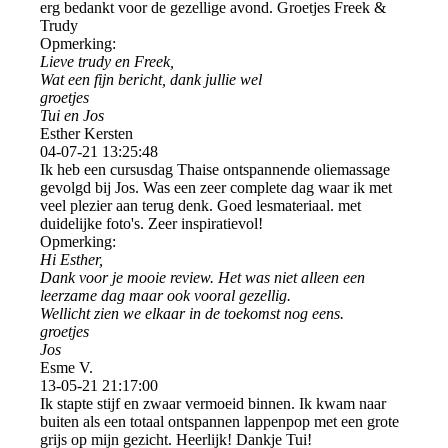
erg bedankt voor de gezellige avond. Groetjes Freek &
Trudy
Opmerking:
Lieve trudy en Freek,
Wat een fijn bericht, dank jullie wel
groetjes
Tui en Jos
Esther Kersten
04-07-21
13:25:48
Ik heb een cursusdag Thaise ontspannende oliemassage
gevolgd bij Jos. Was een zeer complete dag waar ik met
veel plezier aan terug denk. Goed lesmateriaal. met
duidelijke foto's. Zeer inspiratievol!
Opmerking:
Hi Esther,
Dank voor je mooie review. Het was niet alleen een
leerzame dag maar ook vooral gezellig.
Wellicht zien we elkaar in de toekomst nog eens.
groetjes
Jos
Esme V.
13-05-21
21:17:00
Ik stapte stijf en zwaar vermoeid binnen. Ik kwam naar
buiten als een totaal ontspannen lappenpop met een grote
grijs op mijn gezicht. Heerlijk! Dankje Tui!