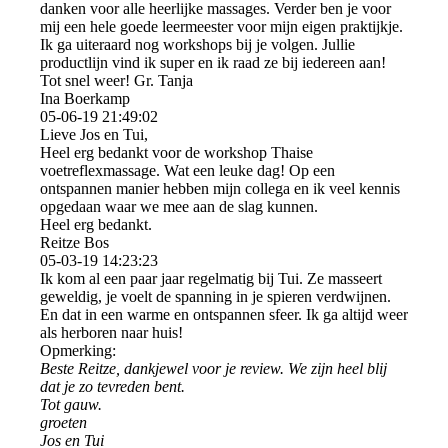
danken voor alle heerlijke massages. Verder ben je voor
mij een hele goede leermeester voor mijn eigen praktijkje.
Ik ga uiteraard nog workshops bij je volgen. Jullie
productlijn vind ik super en ik raad ze bij iedereen aan!
Tot snel weer! Gr. Tanja
Ina Boerkamp
05-06-19
21:49:02
Lieve Jos en Tui,
Heel erg bedankt voor de workshop Thaise
voetreflexmassage. Wat een leuke dag! Op een
ontspannen manier hebben mijn collega en ik veel kennis
opgedaan waar we mee aan de slag kunnen.
Heel erg bedankt.
Reitze Bos
05-03-19
14:23:23
Ik kom al een paar jaar regelmatig bij Tui. Ze masseert
geweldig, je voelt de spanning in je spieren verdwijnen.
En dat in een warme en ontspannen sfeer. Ik ga altijd weer
als herboren naar huis!
Opmerking:
Beste Reitze, dankjewel voor je review. We zijn heel blij
dat je zo tevreden bent.
Tot gauw.
groeten
Jos en Tui