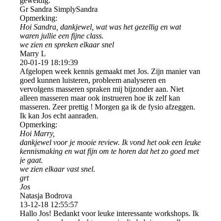
geweldig.
Gr Sandra SimplySandra
Opmerking:
Hoi Sandra, dankjewel, wat was het gezellig en wat
waren jullie een fijne class.
we zien en spreken elkaar snel
Marry L
20-01-19
18:19:39
Afgelopen week kennis gemaakt met Jos. Zijn manier van
goed kunnen luisteren, probleem analyseren en
vervolgens masseren spraken mij bijzonder aan. Niet
alleen masseren maar ook instrueren hoe ik zelf kan
masseren. Zeer prettig ! Morgen ga ik de fysio afzeggen.
Ik kan Jos echt aanraden.
Opmerking:
Hoi Marry,
dankjewel voor je mooie review. Ik vond het ook een leuke
kennismaking en wat fijn om te horen dat het zo goed met
je gaat.
we zien elkaar vast snel.
grt
Jos
Natasja Bodrova
13-12-18
12:55:57
Hallo Jos! Bedankt voor leuke interessante workshops. Ik