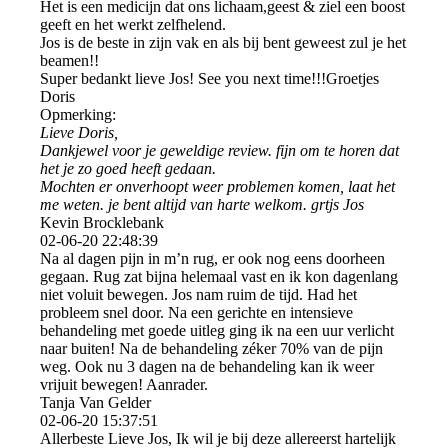
Het is een medicijn dat ons lichaam,geest & ziel een boost
geeft en het werkt zelfhelend.
Jos is de beste in zijn vak en als bij bent geweest zul je het
beamen!!
Super bedankt lieve Jos! See you next time!!!Groetjes
Doris
Opmerking:
Lieve Doris,
Dankjewel voor je geweldige review. fijn om te horen dat
het je zo goed heeft gedaan.
Mochten er onverhoopt weer problemen komen, laat het
me weten. je bent altijd van harte welkom. grtjs Jos
Kevin Brocklebank
02-06-20
22:48:39
Na al dagen pijn in m’n rug, er ook nog eens doorheen
gegaan. Rug zat bijna helemaal vast en ik kon dagenlang
niet voluit bewegen. Jos nam ruim de tijd. Had het
probleem snel door. Na een gerichte en intensieve
behandeling met goede uitleg ging ik na een uur verlicht
naar buiten! Na de behandeling zéker 70% van de pijn
weg. Ook nu 3 dagen na de behandeling kan ik weer
vrijuit bewegen! Aanrader.
Tanja Van Gelder
02-06-20
15:37:51
Allerbeste Lieve Jos, Ik wil je bij deze allereerst hartelijk