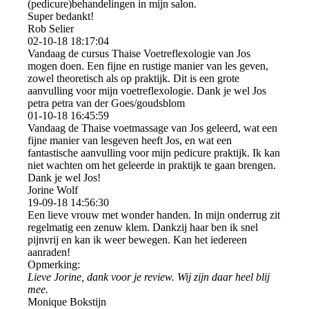
(pedicure)behandelingen in mijn salon.
Super bedankt!
Rob Selier
02-10-18
18:17:04
Vandaag de cursus Thaise Voetreflexologie van Jos
mogen doen. Een fijne en rustige manier van les geven,
zowel theoretisch als op praktijk. Dit is een grote
aanvulling voor mijn voetreflexologie. Dank je wel Jos
petra petra van der Goes/goudsblom
01-10-18
16:45:59
Vandaag de Thaise voetmassage van Jos geleerd, wat een
fijne manier van lesgeven heeft Jos, en wat een
fantastische aanvulling voor mijn pedicure praktijk. Ik kan
niet wachten om het geleerde in praktijk te gaan brengen.
Dank je wel Jos!
Jorine Wolf
19-09-18
14:56:30
Een lieve vrouw met wonder handen. In mijn onderrug zit
regelmatig een zenuw klem. Dankzij haar ben ik snel
pijnvrij en kan ik weer bewegen. Kan het iedereen
aanraden!
Opmerking:
Lieve Jorine, dank voor je review. Wij zijn daar heel blij
mee.
Monique Bokstijn