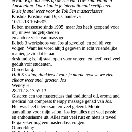
ervoor.Kijk ook eens op de site van ITM Thai Hand in
Amsterdam. Daar kun je je internationaal certificeren.
Ik zie je snel weer voor de Tok Sen masterclasses
Kristina Kristina van Dijk-Chantseva
10-12-18
19:46:05
Ik ben masseuse sinds 1995, maar Jos heeft geopend voor
mij niuwe mogelijkheden
en andere visie van massage.
Ik heb 3 workshops van Jos al gevolgd, en zal blijven
volgen. Want les word altijd gegeven in echt vriendelijke
manier, je zie dat leraar
deskundig is, hij staat open voor vragen, en heeft veel veel
gedult voir studenten.
Opmerking:
Hall Kristina, dankjewel voor je mooie review. we zien
elkaar weer snel. groeten Jos
Wendy H
28-11-18
13:55:13
Gisteren een top masterclass thai traditional oil, aroma and
medical hot compress therapy massage gehad van Jos.
Het was heel interessant en veel geleerd. Mooie
aanvulling voor mijn salon. Jos legt alles met veel passie
en enthousiasme uit. Alles met veel rust en niets is teveel.
Ik ga zeker nog een masterclass volgen.
Opmerking: