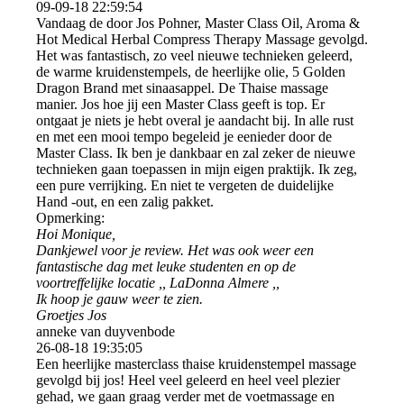
09-09-18
22:59:54
Vandaag de door Jos Pohner, Master Class Oil, Aroma &
Hot Medical Herbal Compress Therapy Massage gevolgd.
Het was fantastisch, zo veel nieuwe technieken geleerd,
de warme kruidenstempels, de heerlijke olie, 5 Golden
Dragon Brand met sinaasappel. De Thaise massage
manier. Jos hoe jij een Master Class geeft is top. Er
ontgaat je niets je hebt overal je aandacht bij. In alle rust
en met een mooi tempo begeleid je eenieder door de
Master Class. Ik ben je dankbaar en zal zeker de nieuwe
technieken gaan toepassen in mijn eigen praktijk. Ik zeg,
een pure verrijking. En niet te vergeten de duidelijke
Hand -out, en een zalig pakket.
Opmerking:
Hoi Monique,
Dankjewel voor je review. Het was ook weer een
fantastische dag met leuke studenten en op de
voortreffelijke locatie ,, LaDonna Almere ,,
Ik hoop je gauw weer te zien.
Groetjes Jos
anneke van duyvenbode
26-08-18
19:35:05
Een heerlijke masterclass thaise kruidenstempel massage
gevolgd bij jos! Heel veel geleerd en heel veel plezier
gehad, we gaan graag verder met de voetmassage en