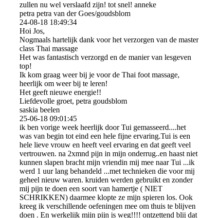
zullen nu wel verslaafd zijn! tot snel! anneke
petra petra van der Goes/goudsblom
24-08-18
18:49:34
Hoi Jos,
Nogmaals hartelijk dank voor het verzorgen van de master
class Thai massage
Het was fantastisch verzorgd en de manier van lesgeven
top!
Ik kom graag weer bij je voor de Thai foot massage,
heerlijk om weer bij te leren!
Het geeft nieuwe energie!!
Liefdevolle groet, petra goudsblom
saskia beelen
25-06-18
09:01:45
ik ben vorige week heerlijk door Tui gemasseerd....het
was van begin tot eind een hele fijne ervaring.Tui is een
hele lieve vrouw en heeft veel ervaring en dat geeft veel
vertrouwen. na 2xmnd pijn in mijn onderrug..en haast niet
kunnen slapen bracht mijn vriendin mij mee naar Tui ...ik
werd 1 uur lang behandeld ...met technieken die voor mij
geheel nieuw waren. kruiden werden gebruikt en zonder
mij pijn te doen een soort van hamertje ( NIET
SCHRIKKEN) daarmee klopte ze mijn spieren los. Ook
kreeg ik verschillende oefeningen mee om thuis te blijven
doen . En werkelijk mijn pijn is weg!!!! ontzettend blij dat