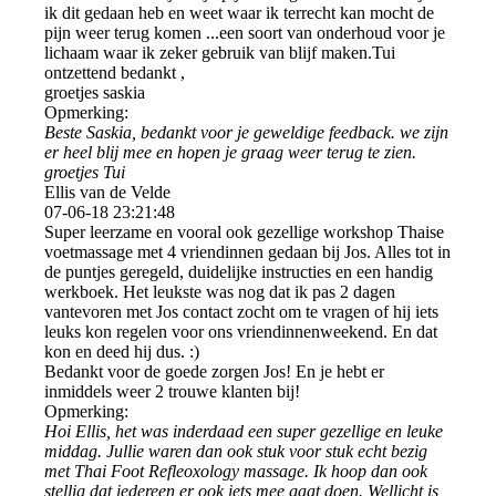
ik dit gedaan heb en weet waar ik terrecht kan mocht de
pijn weer terug komen ...een soort van onderhoud voor je
lichaam waar ik zeker gebruik van blijf maken.Tui
ontzettend bedankt ,
groetjes saskia
Opmerking:
Beste Saskia, bedankt voor je geweldige feedback. we zijn
er heel blij mee en hopen je graag weer terug te zien.
groetjes Tui
Ellis van de Velde
07-06-18
23:21:48
Super leerzame en vooral ook gezellige workshop Thaise
voetmassage met 4 vriendinnen gedaan bij Jos. Alles tot in
de puntjes geregeld, duidelijke instructies en een handig
werkboek. Het leukste was nog dat ik pas 2 dagen
vantevoren met Jos contact zocht om te vragen of hij iets
leuks kon regelen voor ons vriendinnenweekend. En dat
kon en deed hij dus. :)
Bedankt voor de goede zorgen Jos! En je hebt er
inmiddels weer 2 trouwe klanten bij!
Opmerking:
Hoi Ellis, het was inderdaad een super gezellige en leuke
middag. Jullie waren dan ook stuk voor stuk echt bezig
met Thai Foot Refleoxology massage. Ik hoop dan ook
stellig dat iedereen er ook iets mee gaat doen. Wellicht is