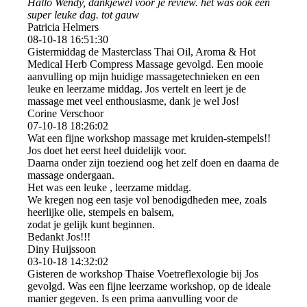
Hallo Wendy, dankjewel voor je review. het was ook een
super leuke dag. tot gauw
Patricia Helmers
08-10-18
16:51:30
Gistermiddag de Masterclass Thai Oil, Aroma & Hot
Medical Herb Compress Massage gevolgd. Een mooie
aanvulling op mijn huidige massagetechnieken en een
leuke en leerzame middag. Jos vertelt en leert je de
massage met veel enthousiasme, dank je wel Jos!
Corine Verschoor
07-10-18
18:26:02
Wat een fijne workshop massage met kruiden-stempels!!
Jos doet het eerst heel duidelijk voor.
Daarna onder zijn toeziend oog het zelf doen en daarna de
massage ondergaan.
Het was een leuke , leerzame middag.
We kregen nog een tasje vol benodigdheden mee, zoals
heerlijke olie, stempels en balsem,
zodat je gelijk kunt beginnen.
Bedankt Jos!!!
Diny Huijssoon
03-10-18
14:32:02
Gisteren de workshop Thaise Voetreflexologie bij Jos
gevolgd. Was een fijne leerzame workshop, op de ideale
manier gegeven. Is een prima aanvulling voor de