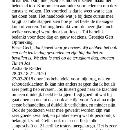
lichamen. Dat jullie jezelf als model inzetten maakt het
helemaal top. Kortom een aanrader voor iedereen om deze
cursus te volgen. Het voordeel is dat je weet wat je aan
het doen bent. Het handboek wat je bij deze cursus mee
krijgt laat alle stappen zien hoe je het beste de massages
kunt uitvoeren. Tui nog bedankt voor de heerlijke lunch
welke verzorgd werd door jou. Jos en Tui hartelijk
bedankt voor deze dag en gauw tot ziens. Groetjes Gert
Opmerking:
Beste Gert,, dankjewel voor je review. Wij hebben het ook
een hele leuke dag gevonden en zijn blij dat het zo
bevallen is. We zien je snel op de terugkom dag, groeten
Tui en Jos
Aisha de Ridder
28-03-18
21:29:50
27-03-2018 door Jos behandeld voor mijn rug, nek en
schouderklachten.Ik kan niet anders zeggen dat ik het als
zeer prettig heb ervaren. Jos luistert goed naar de klachten
om een duidelijk beeld te krijgen. Legt goed uit wat hij
gaat doen en neemt daar ook alle tijd voor. Nu al na mijn
eerste behandeling al duidelijk verlichting en minder pijn.
Ook de producten waar mee gewerkt worden zijn van
zeer goede kwaliteit, en parabenenvrij wat ik persoonlijk
belangrijk vind. Gelijk ook maar een flesje olie
aangeschaft en 2 heerlijke testers meegekregn. Het is zeer