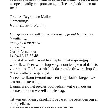
zo open, aardig en spontaan zijn. Heel erg bedankt en tot
snel!
Groetjes Bayram en Maike.
Opmerking:
Hallo Maike en Byram,
Dankjewel voor jullie review en wat fijn dat het zo goed
bevallen is.
groetjes en tot gauw.
Tui en Jos
Corine Verschoor
14-04-18
13:33:48
Omdat ik er zelf zoveel baat bij had met mijn rugpijn,
wilde ik zelf een workshop volgen om te kijken of dat iets
voor mij is. Op 3 maartheb ik daarom de de workshop Oil
& Aromatherapie gevolgd.
Na een welkomstwoord met een kopje koffie kregen we
een duidelijke uitleg.
Daarna werd het precies voorgedaan wat we moesten
doen.en konden we zelf aan de slag.
het was een klein , gezellig groepje en we oefenden om en
om op elkaar.
Dit onder het toeziend oog van Jos en Tui.