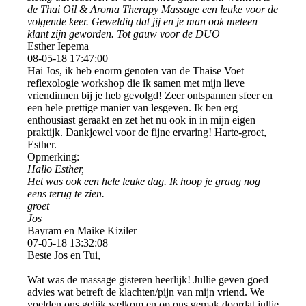
de Thai Oil & Aroma Therapy Massage een leuke voor de
volgende keer. Geweldig dat jij en je man ook meteen
klant zijn geworden. Tot gauw voor de DUO
Esther Iepema
08-05-18
17:47:00
Hai Jos, ik heb enorm genoten van de Thaise Voet
reflexologie workshop die ik samen met mijn lieve
vriendinnen bij je heb gevolgd! Zeer ontspannen sfeer en
een hele prettige manier van lesgeven. Ik ben erg
enthousiast geraakt en zet het nu ook in in mijn eigen
praktijk. Dankjewel voor de fijne ervaring! Harte-groet,
Esther.
Opmerking:
Hallo Esther,
Het was ook een hele leuke dag. Ik hoop je graag nog
eens terug te zien.
groet
Jos
Bayram en Maike Kiziler
07-05-18
13:32:08
Beste Jos en Tui,
Wat was de massage gisteren heerlijk! Jullie geven goed
advies wat betreft de klachten/pijn van mijn vriend. We
voelden ons gelijk welkom en op ons gemak doordat jullie