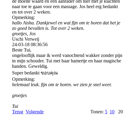
de moeite waard en een aanrader om hier met je klachten
naar toe te gaan voor een massage. Jos heel erg bedankt
en tot over 2 weken.
Opmerking:
hallo Aisha. Dankjewel en wat fijn om te horen dat het je
zo goed bevallen is. Tot over 2 weken.
groetjes, Jos
Uschi Verweij
24-03-18
08:36:56
Beste Tui,
ongelooflijk maar ik werd vanochtend wakker zonder pijn
in mijn schouder. Tui met haar hamertje en haar magische
handen. Geweldig.
Super bedankt ขอบคุณ
Opmerking:
helemaal leuk. fijn om te horen. we zien je snel weer.
groetjes
Tui
Terug
Volgende
Tonen:
5
10
20