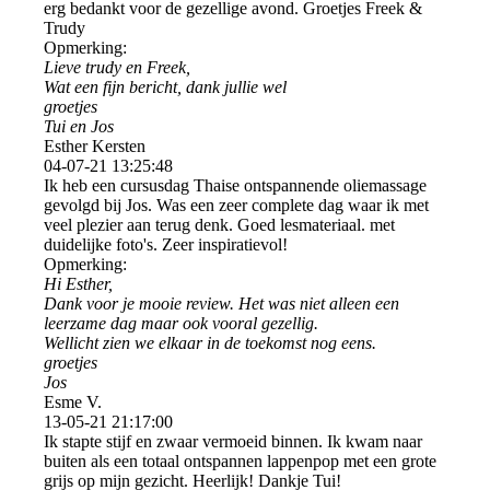
erg bedankt voor de gezellige avond. Groetjes Freek &
Trudy
Opmerking:
Lieve trudy en Freek,
Wat een fijn bericht, dank jullie wel
groetjes
Tui en Jos
Esther Kersten
04-07-21
13:25:48
Ik heb een cursusdag Thaise ontspannende oliemassage
gevolgd bij Jos. Was een zeer complete dag waar ik met
veel plezier aan terug denk. Goed lesmateriaal. met
duidelijke foto's. Zeer inspiratievol!
Opmerking:
Hi Esther,
Dank voor je mooie review. Het was niet alleen een
leerzame dag maar ook vooral gezellig.
Wellicht zien we elkaar in de toekomst nog eens.
groetjes
Jos
Esme V.
13-05-21
21:17:00
Ik stapte stijf en zwaar vermoeid binnen. Ik kwam naar
buiten als een totaal ontspannen lappenpop met een grote
grijs op mijn gezicht. Heerlijk! Dankje Tui!